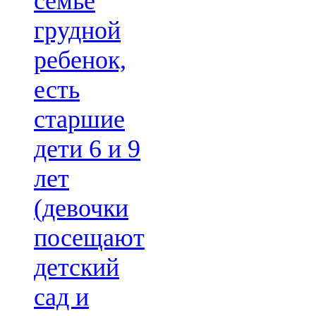
семье
грудной
ребенок,
есть
старшие
дети 6 и 9
лет
(девочки
посещают
детский
сад и