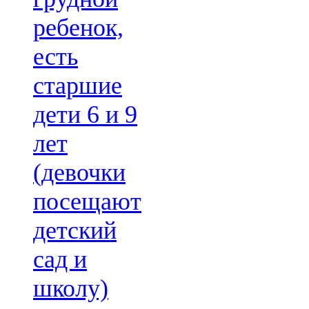
ребенок,
есть
старшие
дети 6 и 9
лет
(девочки
посещают
детский
сад и
школу)