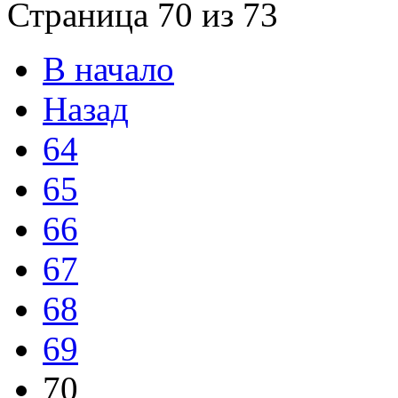
Страница 70 из 73
В начало
Назад
64
65
66
67
68
69
70